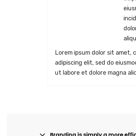
eiu
inci
dol
aliq
Lorem ipsum dolor sit amet, 
adipiscing elit, sed do eiusm
ut labore et dolore magna al
Branding is simply a more effic