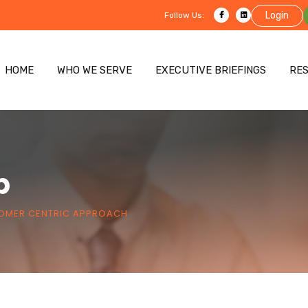
Login
Follow Us:
HOME
WHO WE SERVE
EXECUTIVE BRIEFINGS
RE
p
TOMER CENTRIC APPROACH